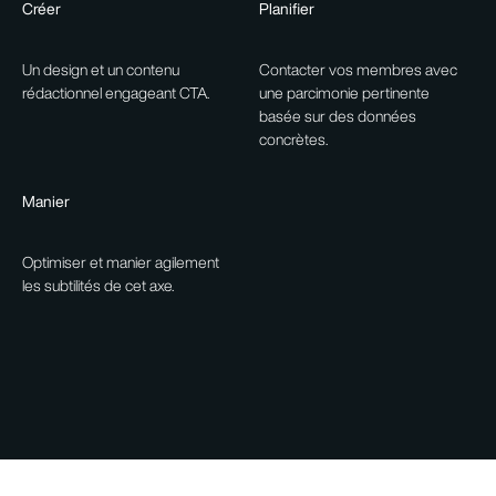
Créer
Planifier
Un design et un contenu
Contacter vos membres avec
rédactionnel engageant CTA.
une parcimonie pertinente
basée sur des données
concrètes.
Manier
Optimiser et manier agilement
les subtilités de cet axe.